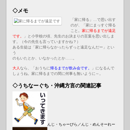
◇メモ
「家に帰る」…で思い出す
のが、「家にまっすぐ帰る
こと。
家に帰るまでが遠足
です。
」と小学校の頃、先生のお決まりの言葉を思い出しま
す。（今の先生も言っていますかね？）
ある生徒は「家に帰らなかったらずっと遠足なんだー」とい
う
のもいたとか、いなかったとか……。
大人
なら、「おうちに
帰るまでが飲み会です。
」になるんで
しょうね。家に帰るまでの間に何事も無いように～。
◇うちなーぐち・沖縄方言の関連記事
んじ・ちゃーびら／んじ・めんそーれー