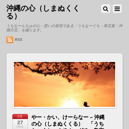
沖縄の心（しまぬくく
る）
うちなーんちゅの心・想いの表現である「うちなーぐち・島言葉・沖
縄方言」を綴ります。
RSS
やー・かい、けーらなー – 沖縄
2月
27
の心（しまぬくくる） 「うち
2021