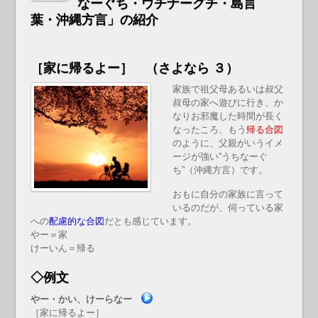
なーぐち・ウチナーグチ・島言
葉・沖縄方言」の紹介
［家に帰るよー］ （さよなら ３）
家族で祖父母あるいは叔父
叔母の家へ遊びに行き、か
なりお邪魔した時間が長く
なったころ、もう
帰る合図
のように、父親がいうイメ
ージが強い“うちなーぐ
ち”（沖縄方言）です。
おもに自分の家族に言って
いるのだが、伺っている家
への
配慮的な合図
だとも感じています。
やー＝家
けーいん＝帰る
◇例文
やー・かい、けーらなー
［家に帰るよー］