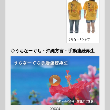
うちなーTシャツ
◇うちなーぐち・沖縄方言・手動連続再生
02
03
04