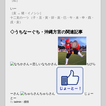
［絵］
いー
［亥 → 猪・イノシシ］
十二支の一つ （子・丑・寅・卯・辰・巳・午・未・申・酉・
戌・亥）
◇うちなーぐち・沖縄方言の関連記事
なちかさん
ちびら
ーさん
ちゅらさん
じょー
とー
By
iadmin
•
感情