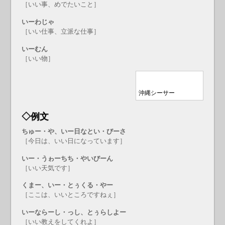
［いい事、めでたいこと］
いーわじゃ
［いい仕事、立派な仕事］
いーむん
［いい物］
沖縄シーサー
◇例文
ちゅー・や、いー日なとい・びーさ
［今日は、いい日になっています］
いー・うゎーちち・やいびーん
［いい天気です］
くまー、いー・とぅくる・やー
［ここは、いいところですねぇ］
いーならーし・っし、とぅらしよー
［いい教えをしてくれよ］