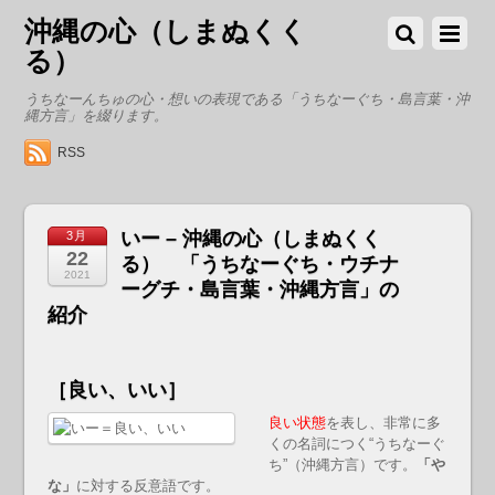
沖縄の心（しまぬくく
る）
うちなーんちゅの心・想いの表現である「うちなーぐち・島言葉・沖
縄方言」を綴ります。
RSS
いー – 沖縄の心（しまぬくく
3月
22
る） 「うちなーぐち・ウチナ
2021
ーグチ・島言葉・沖縄方言」の
紹介
［良い、いい］
良い状態
を表し、非常に多
くの名詞につく“うちなーぐ
ち”（沖縄方言）です。
「や
な」
に対する反意語です。