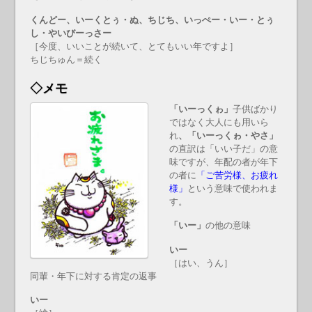
くんどー、いーくとぅ・ぬ、ちじち、いっぺー・いー・とぅ
し・やいびーっさー
［今度、いいことが続いて、とてもいい年ですよ］
ちじちゅん＝続く
◇メモ
「いーっくゎ」
子供ばかり
ではなく大人にも用いら
れ
、「いーっくゎ・やさ」
の直訳は「いい子だ」の意
味ですが、年配の者が年下
の者に
「ご苦労様、お疲れ
様」
という意味で使われま
す。
「いー」
の他の意味
いー
［はい、うん］
同輩・年下に対する肯定の返事
いー