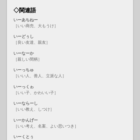
◇関連語
いーあちねー
［いい商売、大もうけ］
いーどぅし
［良い友達、親友］
いーなーか
［親しい間柄］
いーっちゅ
［いい人、善人、立派な人］
いーっくゎ
［いい子、かわいい子］
いーならーし
［いい教え、しつけ］
いーかんげー
［いい考え、名案、よい思いつき］
いーくとぅ