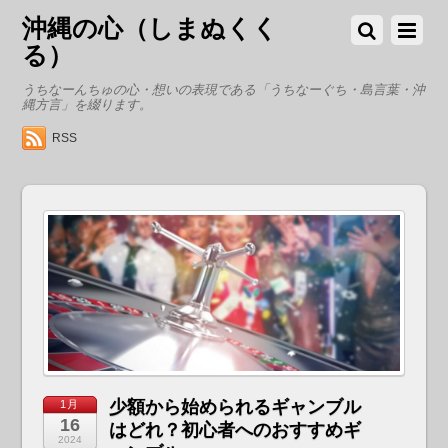
沖縄の心（しまぬくく
る）
うちなーんちゅの心・想いの表現である「うちなーぐち・島言葉・沖
縄方言」を綴ります。
RSS
少額から始められるギャンブル
1月
16
はどれ？初心者へのおすすめギ
2024