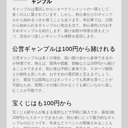
ャンブル
ギャンブルは運試しやエンターテインメントの一環として、
多くの人に愛されています。しかし、初心者がどのギャンブ
ルから始めるべきか迷うこともあります。本記事では、少額
から始められるギャンブルに焦点を当て、初心者向けのおす
すめギャンブルを紹介します。賭け金額や特徴を踏まえつ
つ、安全かつ楽しいギャンブル体験を提供します。
公営ギャンブルは100円から賭けれる
公営ギャンブルは多くの場合、低い賭け金から参加できるの
が特徴です。例えば、競馬や競艇、競輪などは100円から賭け
ることができます。初心者は手軽に参加でき、スポーツ観戦
との相性も良いため、おすすめの選択肢と言えるでしょう。
また、最近では競馬などはオンラインでも馬券を買うことが
可能なため、実際にその場に行かなくても家にいながら楽し
むことが可能です。
宝くじはも100円から
宝くじも駅や人が集まる場所などで手軽に購入でき、最低1枚
100円からスタートできるため、初心者にとって魅力的なギャ
ンブルのひとつです。年末などイベントが開催されることも